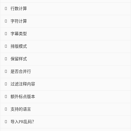

行数计算

字符计算

字幕类型

排版模式

保留样式

是否合并行

过滤注释内容

额外标点版本

支持的语言

导入PR乱码？