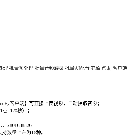
处理
批量预处理
批量音频转录
批量AI配音
充值
帮助
客户端
imuFy客户端
】可直接上传视频，自动提取音频；
1点=120秒）；
：2801088826
ro，语种支持数量上升为16种。