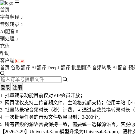
首页
字幕翻译
音频转录
AI配音
预处理
充值
帮助
客户端
首页
谷歌翻译
AI翻译
DeepL翻译
批量翻译
音频转录
AI配音
预
登录
注册
1. 批量转录功能目前仅对VIP会员开放；
2. 网页端仅支持上传音频文件，主流格式都支持；使用本站【
z
3. 批量转录按音频时长（秒）计费，可通过
点数兑换转录时长
（
4. 一次批量任务的音频文件数量限制：3-200个；
5. 所有音频的源语言要保持一致，需要统一选择源语言。
客服QQ
【2026-7-29】Universal-3-pro模型升级为Universal-3-5-p